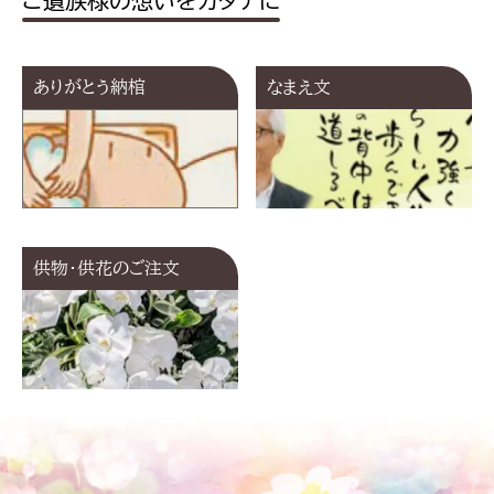
ご遺族様の想いをカタチに
ありがとう納棺
なまえ文
供物･供花のご注文