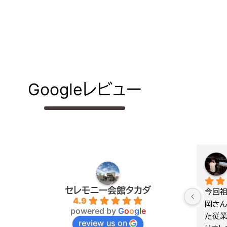
Googleレビュー
井尻哲也
7 months ago
セレモニー会館タカダ
々変更に
喪主を務めさせていただきました。進
高田さ
4.9
てもらっ
行がスムーズで大変良かったと思い
くださ
powered by
G
o
o
g
l
e
も親切でし
ます。できれば簡単な朝食があると助
棺では
review us on