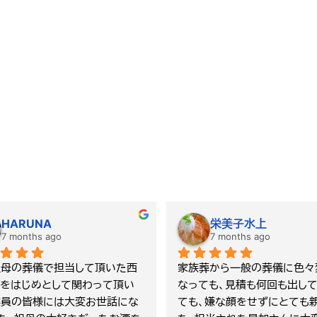
清尾由紀子
桶田英児
8 months ago
8 months ago
んには、こちらの希望を聞いて
タカダさんの葬儀でとてもよ
りありがとうございました。納
す。ご厚誼に深く感謝し、心よ
、一つ一つ確認しながらきれい
申し上げます。私の葬儀もタ