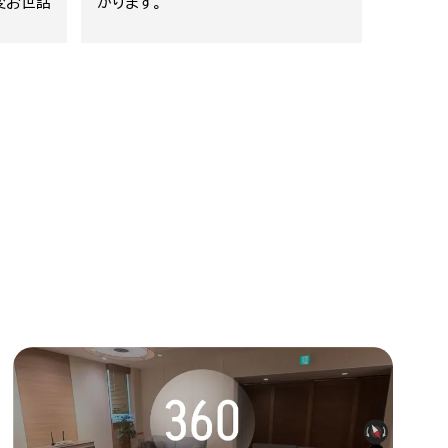
いしま
ことができました。一つ思ったのは、
ただけ
通夜の後に2階で食べたお寿司とサン
ございま
ドイッチがあんまり…もう少し美味し
い所で頼んでくれたら良いなと思い
ました。