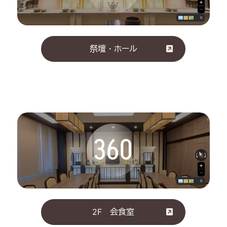
祭壇・ホール
外観
2F 会食室