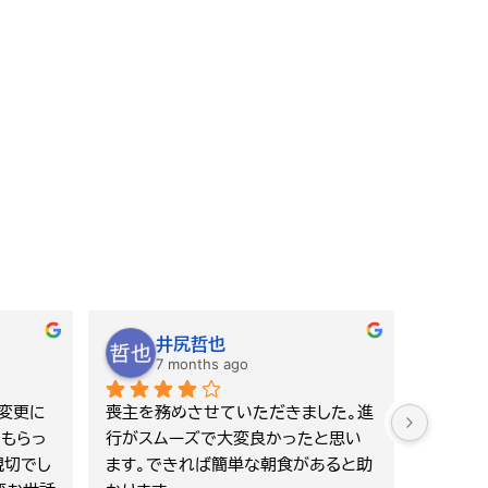
ももも
10 months ago
1
かったで
祖母の通夜、葬式でお世話になりまし
初めて
り御礼
た。スタッフの皆さんの心配りや駐車
わらせ
カダさん
場でも丁寧対応で、滞りなく執り行う
なく、関