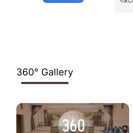
大変お世話
かります。
にして
全て親切
っても
と思い
360° Gallery