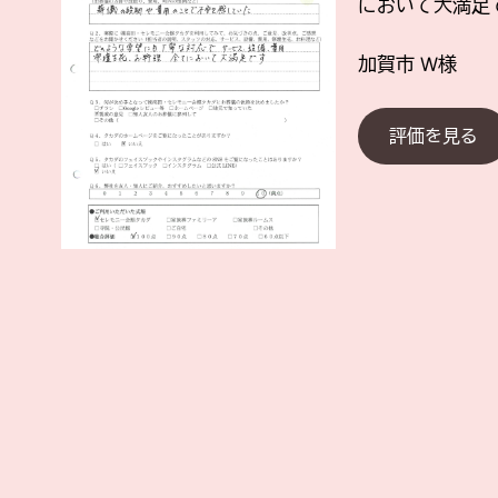
において大満足
加賀市
W様
評価を見る