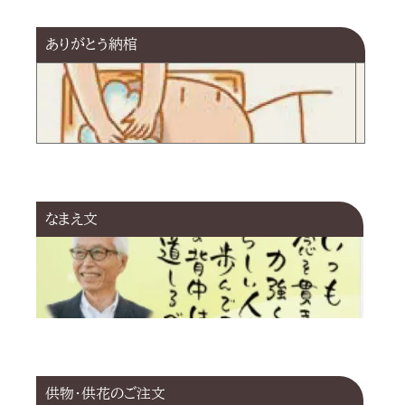
シ
ョ
ありがとう納棺
ン
なまえ文
供物･供花のご注文