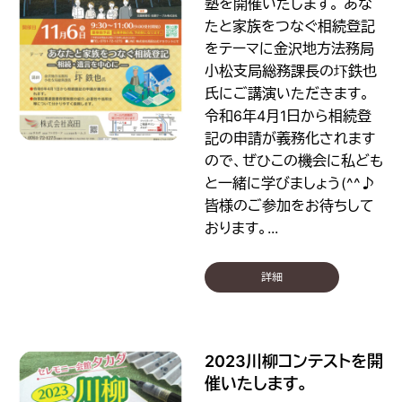
塾を開催いたします。 あな
たと家族をつなぐ相続登記
をテーマに金沢地方法務局
小松支局総務課長の圷鉄也
氏にご講演いただきます。
令和6年4月1日から相続登
記の申請が義務化されます
ので、ぜひこの機会に私ども
と一緒に学びましょう(^^♪
皆様のご参加をお待ちして
おります。...
詳細
2023川柳コンテストを開
催いたします。